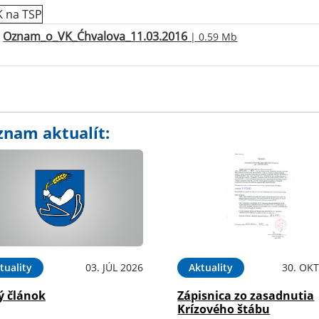
Oznam_o_VK_Ćhvalova_11.03.2016
| 0.59 Mb
znam aktualít:
tuality
03. JÚL 2026
Aktuality
30. OKT
ý článok
Zápisnica zo zasadnutia
Krízového štábu