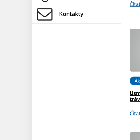
Číta
Kontakty
Ak
Usm
tráv
Číta