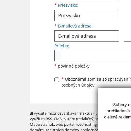
*
Priezvisko:
*
E-mailová adresa:
Príloha:
*
povinné položky
*
Oboznámil som sa so
spracúvan
osobných údajov
Súbory co
prehliadania
využite možnosť získavania aktuálnych informácií s
cielené rekla
využitím RSS
, CMS systém (redakčný) systém ECHELON 2,
Mapa stránok
,
web portál
,
webhosting
,
webex.digital, s.r.o
domény
,
registrácia domény
,
spoločnosť webex.digital, s.r.