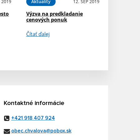
P 2019
Aktuality
12. SEP 2019
esto
Výzva na predkladanie
cenových ponuk
Čítať ďalej
Kontaktné informácie
+421 918 407 924
obec.chvalova@pobox.sk