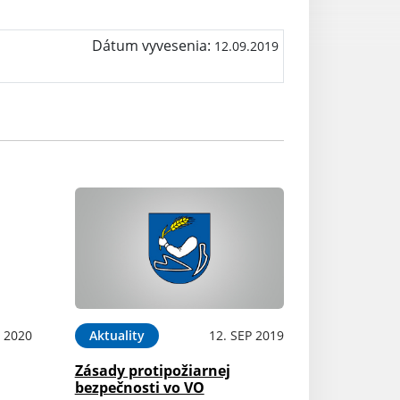
Dátum vyvesenia:
12.09.2019
 2020
Aktuality
12. SEP 2019
Zásady protipožiarnej
bezpečnosti vo VO