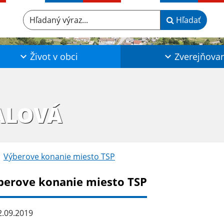
Hľadaný výraz...
Hľadať
Život v obci
Zverejňova
ALOVÁ
Výberove konanie miesto TSP
berove konanie miesto TSP
.09.2019