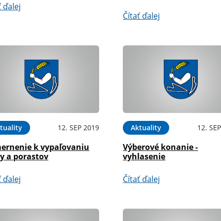
ť ďalej
Čítať ďalej
tuality
12. SEP 2019
Aktuality
12. SE
ernenie k vypaľovaniu
Výberové konanie -
y a porastov
vyhlasenie
ť ďalej
Čítať ďalej