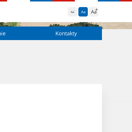
Aa
Aa
Aa
nie
Kontakty