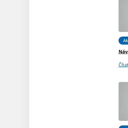
Ak
Náv
Číta