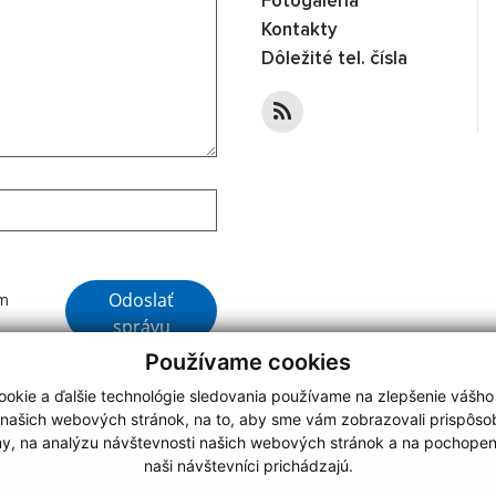
Fotogaléria
Kontakty
Dôležité tel. čísla
Odoslať
ím
správu
Používame cookies
okie a ďalšie technológie sledovania používame na zlepšenie vášho
 našich webových stránok, na to, aby sme vám zobrazovali prispôs
my, na analýzu návštevnosti našich webových stránok a na pochopeni
webdesign
|
naši návštevníci prichádzajú.
.
,
o.
,