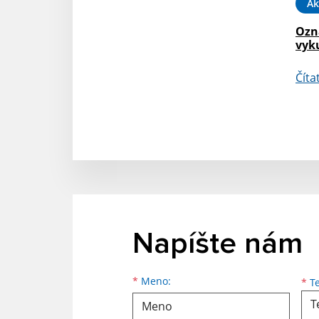
Ak
Ozn
vyk
Číta
Napíšte nám
*
Meno:
*
Te