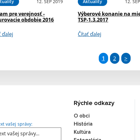
tuality
12. SEP 2019
Aktuality
12. SE
am pre verejnosť -
Výberové konanie na mi
urovacie obdobie 2016
TSP-1.3.2017
ť ďalej
Čítať ďalej
1
2
>
Rýchle odkazy
O obci
xt vašej správy:
História
Kultúra