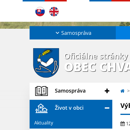
Samospráva
Oficiálne stránky
OBEC CHV
Samospráva
Vý
Život v obci
Aktuality
12