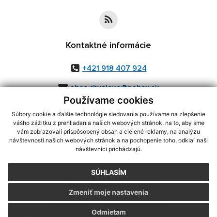
Kontaktné informácie
+421 918 407 924
obec.chvalova@pobox.sk
Používame cookies
Súbory cookie a ďalšie technológie sledovania používame na zlepšenie
vášho zážitku z prehliadania našich webových stránok, na to, aby sme
využite možnosť získavania aktuálnych informácií s využitím RSS
,
vám zobrazovali prispôsobený obsah a cielené reklamy, na analýzu
CMS systém (redakčný) systém ECHELON 2,
Mapa stránok
,
web portál
,
návštevnosti našich webových stránok a na pochopenie toho, odkiaľ naši
návštevníci prichádzajú.
webhosting
,
webex.digital, s.r.o.
,
domény
,
registrácia domény
,
spoločnosť webex.digital, s.r.o.
,
technický prevádzkovateľ
SÚHLASÍM
Posledná aktualizácia:
30.07.2026
Zmeniť moje nastavenia
Vytlačiť stránku
|
Vyhlásenie o prístupnosti
Autorské práva
|
Cookies
Odmietam