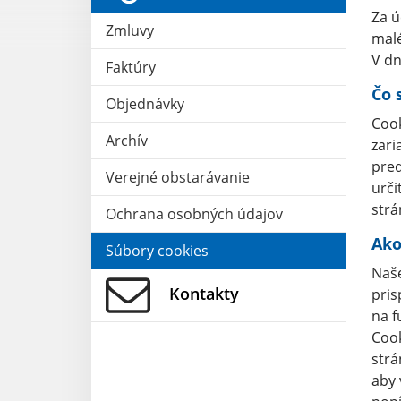
Za ú
Zmluvy
malé
V dn
Faktúry
Čo 
Objednávky
Cook
Archív
zari
pred
Verejné obstarávanie
urči
strá
Ochrana osobných údajov
Ako
Súbory cookies
Naše
Kontakty
pris
na f
Cook
strá
aby 