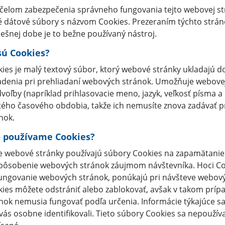
čelom zabezpečenia správneho fungovania tejto webovej st
 dátové súbory s názvom Cookies. Prezeraním týchto strán
ešnej dobe je to bežne používaný nástroj.
sú Cookies?
ies je malý textový súbor, ktorý webové stránky ukladajú 
adenia pri prehliadaní webových stránok. Umožňuje webovej 
voľby (napríklad prihlasovacie meno, jazyk, veľkosť písma a
tého časového obdobia, takže ich nemusíte znova zadávať 
nok.
 používame Cookies?
 webové stránky používajú súbory Cookies na zapamätanie n
pôsobenie webových stránok záujmom návštevníka. Hoci C
ungovanie webových stránok, ponúkajú pri návšteve webovýc
ies môžete odstrániť alebo zablokovať, avšak v takom príp
nok nemusia fungovať podľa určenia. Informácie týkajúce sa
vás osobne identifikovali. Tieto súbory Cookies sa nepoužívaj