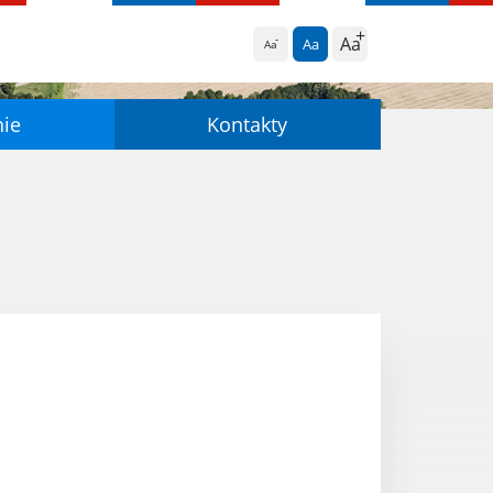
Aa
Aa
Aa
nie
Kontakty