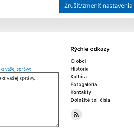
Zrušiť/zmeniť nastavenia
Rýchle odkazy
O obci
xt vašej správy:
História
Kultúra
Fotogaléria
Kontakty
Dôležité tel. čísla