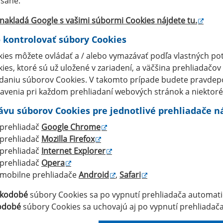
sané.
nakladá Google s vašimi súbormi Cookies nájdete
tu
.
 kontrolovať súbory Cookies
ies môžete ovládať a / alebo vymazávať podľa vlastných pot
ies, ktoré sú už uložené v zariadení, a väčšina prehliadačov
daniu súborov Cookies. V takomto prípade budete pravdep
avenia pri každom prehliadaní webových stránok a niektoré 
ávu súborov Cookies pre jednotlivé prehliadače ná
prehliadač
Google Chrome
prehliadač
Mozilla Firefox
prehliadač
Internet Explorer
prehliadač
Opera
mobilne prehliadače
Android
,
Safari
tkodobé
súbory Cookies sa po vypnutí prehliadača automati
odobé
súbory Cookies sa uchovajú aj po vypnutí prehliadača