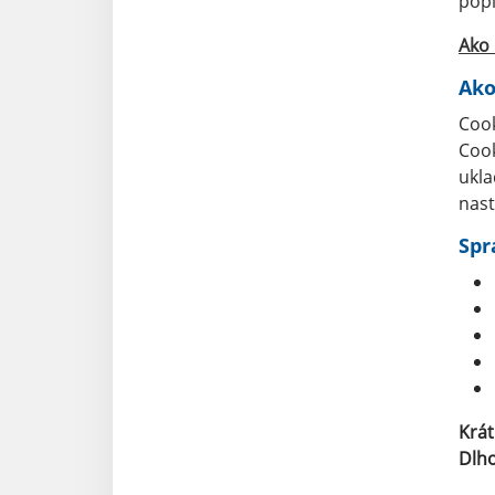
popí
Ako 
Ako
Cook
Cook
ukla
nast
Spr
Krá
Dlh