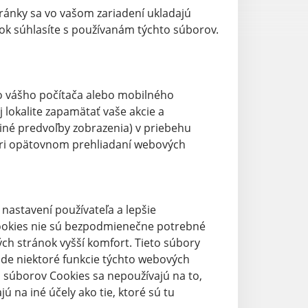
ránky sa vo vašom zariadení ukladajú
ok súhlasíte s používanám týchto súborov.
do vášho počítača alebo mobilného
lokalite zapamätať vaše akcie a
 iné predvoľby zobrazenia) v priebehu
pri opätovnom prehliadaní webových
astavení používateľa a lepšie
ookies nie sú bezpodmienečne potrebné
h stránok vyšší komfort. Tieto súbory
ade niektoré funkcie týchto webových
 súborov Cookies sa nepoužívajú na to,
ú na iné účely ako tie, ktoré sú tu