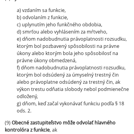
a) vzdaním sa funkcie,
b) odvolaním z funkcie,
c) uplynutím jeho funkčného obdobia,
d) smrťou alebo vyhlásením za mŕtveho,
e) dňom nadobudnutia právoplatnosti rozsudku,
ktorým bol pozbavený spôsobilosti na právne
úkony alebo ktorým bola jeho spôsobilosť na
právne úkony obmedzená,
f) dňom nadobudnutia právoplatnosti rozsudku,
ktorým bol odsúdený za úmyselný trestný čin
alebo právoplatne odsúdený za trestný čin, ak
výkon trestu odňatia slobody nebol podmienečne
odložený,
g) dňom, keď začal vykonávať funkciu podľa § 18
ods. 2.
(9)
Obecné zastupiteľstvo môže odvolať hlavného
kontrolóra z funkcie
, ak