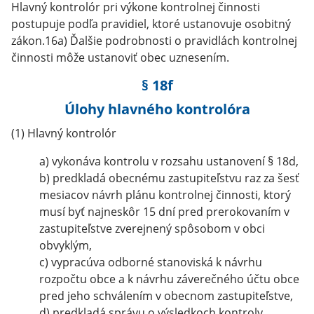
Hlavný kontrolór pri výkone kontrolnej činnosti
postupuje podľa pravidiel, ktoré ustanovuje osobitný
zákon.16a) Ďalšie podrobnosti o pravidlách kontrolnej
činnosti môže ustanoviť obec uznesením.
§ 18f
Úlohy hlavného kontrolóra
(1) Hlavný kontrolór
a) vykonáva kontrolu v rozsahu ustanovení § 18d,
b) predkladá obecnému zastupiteľstvu raz za šesť
mesiacov návrh plánu kontrolnej činnosti, ktorý
musí byť najneskôr 15 dní pred prerokovaním v
zastupiteľstve zverejnený spôsobom v obci
obvyklým,
c) vypracúva odborné stanoviská k návrhu
rozpočtu obce a k návrhu záverečného účtu obce
pred jeho schválením v obecnom zastupiteľstve,
d) predkladá správu o výsledkoch kontroly