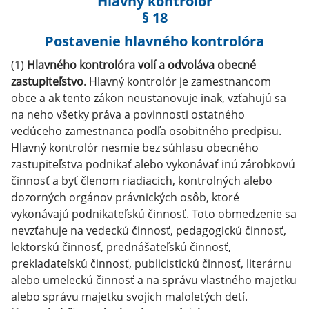
Hlavný kontrolór
§ 18
Postavenie hlavného kontrolóra
(1)
Hlavného kontrolóra volí a odvoláva obecné
zastupiteľstvo
. Hlavný kontrolór je zamestnancom
obce a ak tento zákon neustanovuje inak, vzťahujú sa
na neho všetky práva a povinnosti ostatného
vedúceho zamestnanca podľa osobitného predpisu.
Hlavný kontrolór nesmie bez súhlasu obecného
zastupiteľstva podnikať alebo vykonávať inú zárobkovú
činnosť a byť členom riadiacich, kontrolných alebo
dozorných orgánov právnických osôb, ktoré
vykonávajú podnikateľskú činnosť. Toto obmedzenie sa
nevzťahuje na vedeckú činnosť, pedagogickú činnosť,
lektorskú činnosť, prednášateľskú činnosť,
prekladateľskú činnosť, publicistickú činnosť, literárnu
alebo umeleckú činnosť a na správu vlastného majetku
alebo správu majetku svojich maloletých detí.