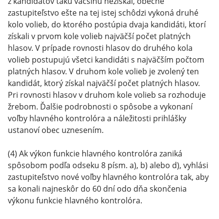
z kandidátov takú väčšinu nezískal, obecné
zastupiteľstvo ešte na tej istej schôdzi vykoná druhé
kolo volieb, do ktorého postúpia dvaja kandidáti, ktorí
získali v prvom kole volieb najväčší počet platných
hlasov. V prípade rovnosti hlasov do druhého kola
volieb postupujú všetci kandidáti s najväčším počtom
platných hlasov. V druhom kole volieb je zvolený ten
kandidát, ktorý získal najväčší počet platných hlasov.
Pri rovnosti hlasov v druhom kole volieb sa rozhoduje
žrebom. Ďalšie podrobnosti o spôsobe a vykonaní
voľby hlavného kontrolóra a náležitosti prihlášky
ustanoví obec uznesením.
(4) Ak výkon funkcie hlavného kontrolóra zaniká
spôsobom podľa odseku 8 písm. a), b) alebo d), vyhlási
zastupiteľstvo nové voľby hlavného kontrolóra tak, aby
sa konali najneskôr do 60 dní odo dňa skončenia
výkonu funkcie hlavného kontrolóra.