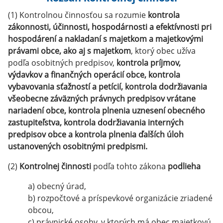
(1) Kontrolnou činnosťou sa rozumie
kontrola
zákonnosti, účinnosti, hospodárnosti a efektívnosti pri
hospodárení a nakladaní s majetkom a majetkovými
právami obce, ako aj s majetkom
, ktorý obec užíva
podľa osobitných predpisov,
kontrola príjmov,
výdavkov a finančných operácií obce, kontrola
vybavovania sťažností a petícií, kontrola dodržiavania
všeobecne záväzných právnych predpisov vrátane
nariadení obce, kontrola plnenia uznesení obecného
zastupiteľstva, kontrola dodržiavania interných
predpisov obce a kontrola plnenia ďalších úloh
ustanovených osobitnými predpismi.
(2)
Kontrolnej činnosti
podľa tohto zákona
podlieha
a) obecný úrad,
b) rozpočtové a príspevkové organizácie zriadené
obcou,
c) právnické osoby, v ktorých má obec majetkovú