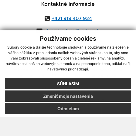
Kontaktné informácie
+421 918 407 924
obec.chvalova@pobox.sk
Používame cookies
Súbory cookie a ďalšie technológie sledovania používame na zlepšenie
vášho zážitku z prehliadania našich webových stránok, na to, aby sme
využite možnosť získavania aktuálnych informácií s využitím RSS
,
vám zobrazovali prispôsobený obsah a cielené reklamy, na analýzu
CMS systém (redakčný) systém ECHELON 2,
Mapa stránok
,
web portál
,
návštevnosti našich webových stránok a na pochopenie toho, odkiaľ naši
návštevníci prichádzajú.
webhosting
,
webex.digital, s.r.o.
,
domény
,
registrácia domény
,
spoločnosť webex.digital, s.r.o.
,
technický prevádzkovateľ
SÚHLASÍM
Posledná aktualizácia:
30.07.2026
Zmeniť moje nastavenia
Vytlačiť stránku
|
Vyhlásenie o prístupnosti
Autorské práva
|
Cookies
Odmietam
webdesign
|