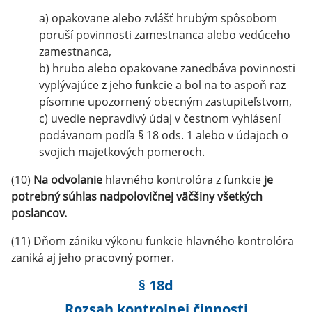
a) opakovane alebo zvlášť hrubým spôsobom
poruší povinnosti zamestnanca alebo vedúceho
zamestnanca,
b) hrubo alebo opakovane zanedbáva povinnosti
vyplývajúce z jeho funkcie a bol na to aspoň raz
písomne upozornený obecným zastupiteľstvom,
c) uvedie nepravdivý údaj v čestnom vyhlásení
podávanom podľa § 18 ods. 1 alebo v údajoch o
svojich majetkových pomeroch.
(10)
Na odvolanie
hlavného kontrolóra z funkcie
je
potrebný súhlas nadpolovičnej väčšiny všetkých
poslancov.
(11) Dňom zániku výkonu funkcie hlavného kontrolóra
zaniká aj jeho pracovný pomer.
§ 18d
Rozsah kontrolnej činnosti