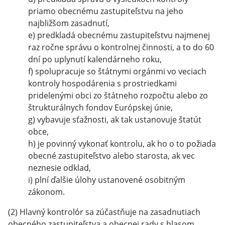
priamo obecnému zastupiteľstvu na jeho
najbližšom zasadnutí,
e) predkladá obecnému zastupiteľstvu najmenej
raz ročne správu o kontrolnej činnosti, a to do 60
dní po uplynutí kalendárneho roku,
f) spolupracuje so štátnymi orgánmi vo veciach
kontroly hospodárenia s prostriedkami
pridelenými obci zo štátneho rozpočtu alebo zo
štrukturálnych fondov Európskej únie,
g) vybavuje sťažnosti, ak tak ustanovuje štatút
obce,
h) je povinný vykonať kontrolu, ak ho o to požiada
obecné zastupiteľstvo alebo starosta, ak vec
neznesie odklad,
i) plní ďalšie úlohy ustanovené osobitným
zákonom.
(2) Hlavný kontrolór sa zúčastňuje na zasadnutiach
obecného zastupiteľstva a obecnej rady s hlasom