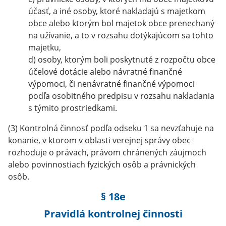
účasť, a iné osoby, ktoré nakladajú s majetkom
obce alebo ktorým bol majetok obce prenechaný
na užívanie, a to v rozsahu dotýkajúcom sa tohto
majetku,
d) osoby, ktorým boli poskytnuté z rozpočtu obce
účelové dotácie alebo návratné finančné
výpomoci, či nenávratné finančné výpomoci
podľa osobitného predpisu v rozsahu nakladania
s týmito prostriedkami.
(3) Kontrolná činnosť podľa odseku 1 sa nevzťahuje na
konanie, v ktorom v oblasti verejnej správy obec
rozhoduje o právach, právom chránených záujmoch
alebo povinnostiach fyzických osôb a právnických
osôb.
§ 18e
Pravidlá kontrolnej činnosti