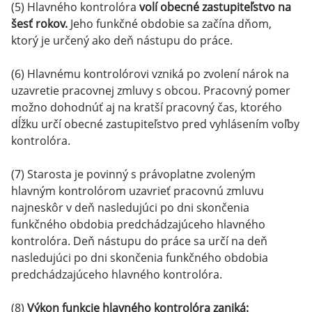
(5) Hlavného kontrolóra
volí obecné zastupiteľstvo na
šesť rokov.
Jeho funkčné obdobie sa začína dňom,
ktorý je určený ako deň nástupu do práce.
(6) Hlavnému kontrolórovi vzniká po zvolení nárok na
uzavretie pracovnej zmluvy s obcou. Pracovný pomer
možno dohodnúť aj na kratší pracovný čas, ktorého
dĺžku určí obecné zastupiteľstvo pred vyhlásením voľby
kontrolóra.
(7) Starosta je povinný s právoplatne zvoleným
hlavným kontrolórom uzavrieť pracovnú zmluvu
najneskôr v deň nasledujúci po dni skončenia
funkčného obdobia predchádzajúceho hlavného
kontrolóra. Deň nástupu do práce sa určí na deň
nasledujúci po dni skončenia funkčného obdobia
predchádzajúceho hlavného kontrolóra.
(8)
Výkon funkcie hlavného kontrolóra zaniká: