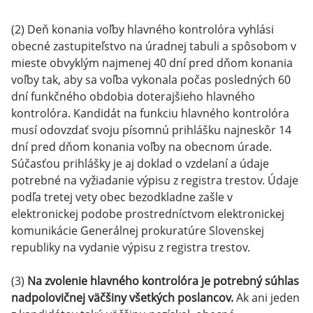
(2) Deň konania voľby hlavného kontrolóra vyhlási
obecné zastupiteľstvo na úradnej tabuli a spôsobom v
mieste obvyklým najmenej 40 dní pred dňom konania
voľby tak, aby sa voľba vykonala počas posledných 60
dní funkčného obdobia doterajšieho hlavného
kontrolóra. Kandidát na funkciu hlavného kontrolóra
musí odovzdať svoju písomnú prihlášku najneskôr 14
dní pred dňom konania voľby na obecnom úrade.
Súčasťou prihlášky je aj doklad o vzdelaní a údaje
potrebné na vyžiadanie výpisu z registra trestov. Údaje
podľa tretej vety obec bezodkladne zašle v
elektronickej podobe prostredníctvom elektronickej
komunikácie Generálnej prokuratúre Slovenskej
republiky na vydanie výpisu z registra trestov.
(3)
Na zvolenie hlavného kontrolóra je potrebný súhlas
nadpolovičnej väčšiny všetkých poslancov.
Ak ani jeden